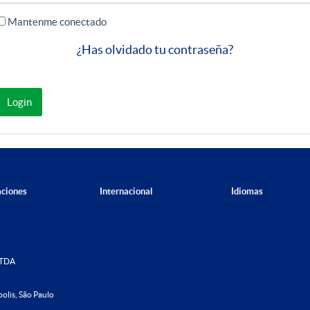
Mantenme conectado
¿Has olvidado tu contraseña?
Login
aciones
Internacional
Idiomas
LTDA
olis, São Paulo