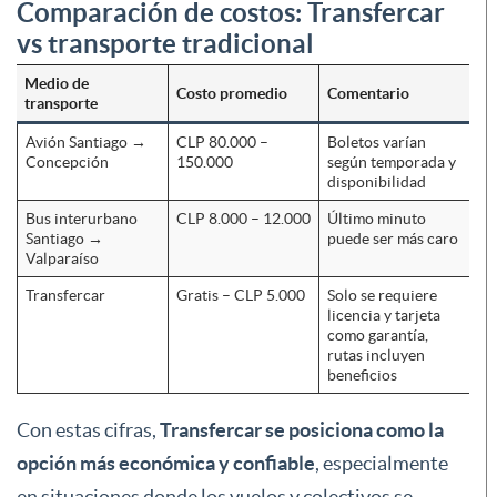
Comparación de costos: Transfercar
vs transporte tradicional
Medio de
Costo promedio
Comentario
transporte
Avión Santiago →
CLP 80.000 –
Boletos varían
Concepción
150.000
según temporada y
disponibilidad
Bus interurbano
CLP 8.000 – 12.000
Último minuto
Santiago →
puede ser más caro
Valparaíso
Transfercar
Gratis – CLP 5.000
Solo se requiere
licencia y tarjeta
como garantía,
rutas incluyen
beneficios
Con estas cifras,
Transfercar se posiciona como la
opción más económica y confiable
, especialmente
en situaciones donde los vuelos y colectivos se