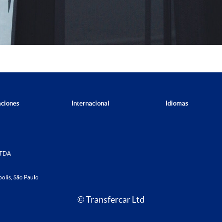
aciones
Internacional
Idiomas
LTDA
olis, São Paulo
© Transfercar Ltd