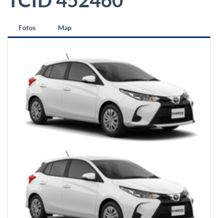
TCID 452460
Fotos
Map