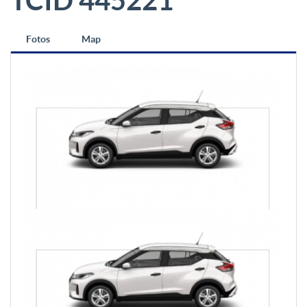
TCID 445221
Fotos
Map