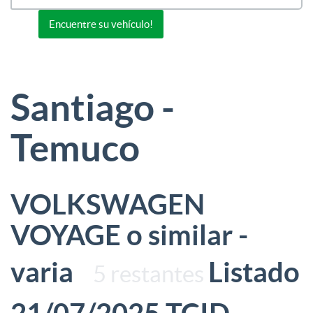
Or view all 0 listings
Encuentre su vehículo!
Santiago -
Temuco
VOLKSWAGEN
VOYAGE o similar -
varia
Listado
5 restantes