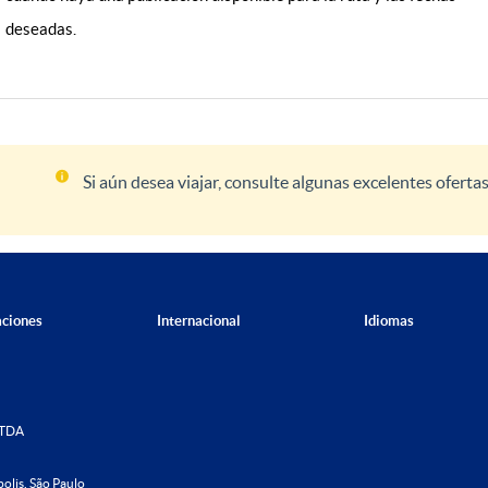
deseadas.
Si aún desea viajar, consulte algunas excelentes oferta
aciones
Internacional
Idiomas
LTDA
olis, São Paulo