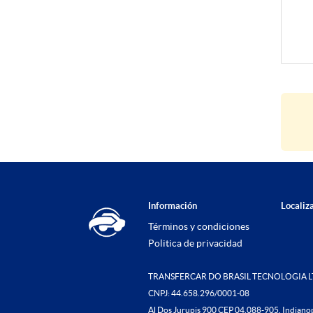
Información
Localiz
Términos y condiciones
Politica de privacidad
TRANSFERCAR DO BRASIL TECNOLOGIA 
CNPJ: 44.658.296/0001-08
Al Dos Jurupis 900 CEP 04.088-905, Indianop