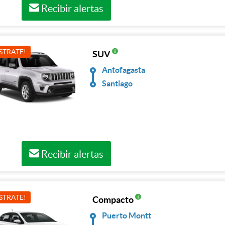
Recibir alertas
STRATE!
SUV
Antofagasta
Santiago
Recibir alertas
STRATE!
Compacto
Puerto Montt