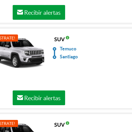
Recibir alertas
STRATE!
SUV
Temuco
Santiago
Recibir alertas
STRATE!
SUV