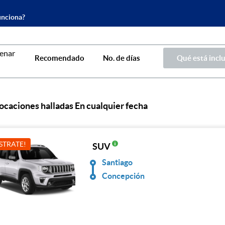
nciona?
Recomendado
No. de días
Qué está incl
locaciones halladas En cualquier fecha
STRATE!
SUV
Santiago
Concepción